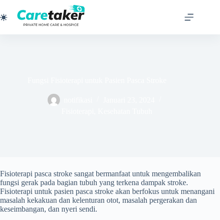
Skip
to
content
Fungsi Fisioterapi untuk Pasien Pasca Stroke
notifikasi
Januari 23, 2024
Fisioterapi
,
Kesehatan Tubuh
Fisioterapi pasca stroke sangat bermanfaat untuk mengembalikan
fungsi gerak pada bagian tubuh yang terkena dampak stroke.
Fisioterapi untuk pasien pasca stroke akan berfokus untuk menangani
masalah kekakuan dan kelenturan otot, masalah pergerakan dan
keseimbangan, dan nyeri sendi.