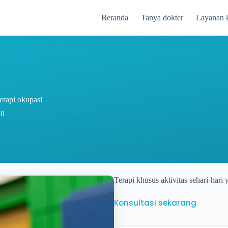
Beranda
Tanya dokter
Layanan 
erapi okupasi
an
Terapi khusus aktivitas sehari-har
Konsultasi sekarang