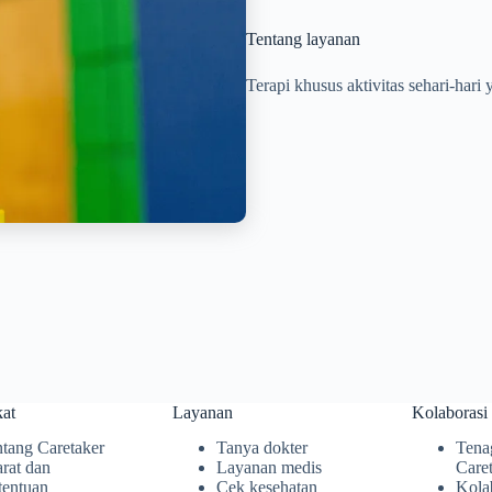
Tentang layanan
Terapi khusus aktivitas sehari-har
at
Layanan
Kolaborasi
tang Caretaker
Tanya dokter
Tena
rat dan
Layanan medis
Care
tentuan
Cek kesehatan
Kola