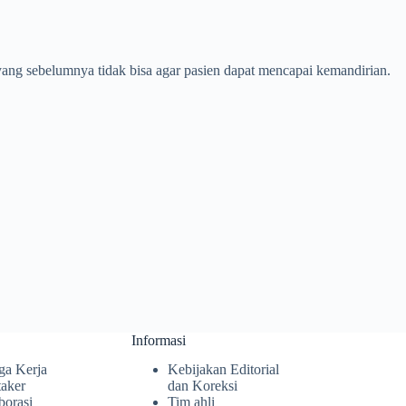
i yang sebelumnya tidak bisa agar pasien dapat mencapai kemandirian.
Informasi
ga Kerja
Kebijakan Editorial
taker
dan Koreksi
borasi
Tim ahli