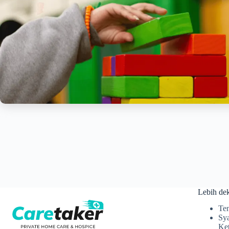
Lebih dek
Ten
Sya
Ke