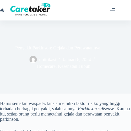
Skip
to
content
Penyakit Parkinson: Gejala dan Perawatannya
notifikasi
Januari 6, 2024
Homecare
,
Kesehatan Tubuh
Harus semakin waspada, lansia memiliki faktor risiko yang tinggi
terhadap berbagai penyakit, salah satunya
Parkinson’s disease
. Karena
itu, setiap orang perlu mengetahui gejala dan perawatan penyakit
parkinson.